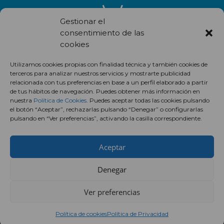
Gestionar el
consentimiento de las
cookies
Recibe en correo electrónico todas las novedades de nuestro
Utilizamos cookies propias con finalidad técnica y también cookies de
centro comercial.
terceros para analizar nuestros servicios y mostrarte publicidad
relacionada con tus preferencias en base a un perfil elaborado a partir
Suscríbete
de tus hábitos de navegación. Puedes obtener más información en
nuestra
Política de Cookies
. Puedes aceptar todas las cookies pulsando
el botón “Aceptar”, rechazarlas pulsando “Denegar” o configurarlas
pulsando en “Ver preferencias”, activando la casilla correspondiente.
Aceptar
Denegar
Ver preferencias
Política de cookies
Política de Privacidad
Centro Comercial Augusta ©2018 ·
Aviso legal
·
Política de