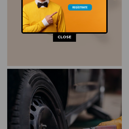
This popup will close in:
11
CLOSE