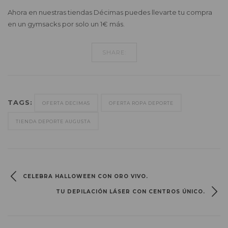
Ahora en nuestras tiendas Décimas puedes llevarte tu compra
en un gymsacks por solo un 1€ más.
SHARE:
TAGS:
OFERTA DECIMAS
OFERTA ROPA DEPORTE
TIENDA DEPORTE AUGUSTA
CELEBRA HALLOWEEN CON ORO VIVO.
TU DEPILACIÓN LÁSER CON CENTROS ÚNICO.