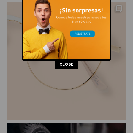
This popup will close in:
10
CLOSE