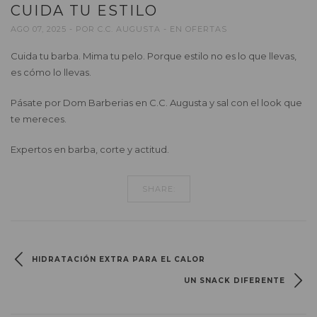
CUIDA TU ESTILO
AGO 07, 2025
POR
C.C. AUGUSTA
EN
OFERTAS
Cuida tu barba. Mima tu pelo. Porque estilo no es lo que llevas,
es cómo lo llevas.
Pásate por Dom Barberias en C.C. Augusta y sal con el look que
te mereces.
Expertos en barba, corte y actitud.
SHARE:
HIDRATACIÓN EXTRA PARA EL CALOR
UN SNACK DIFERENTE