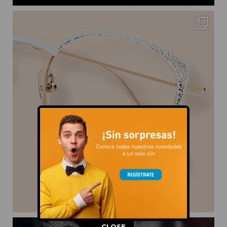
This popup will close in:
11
CLOSE