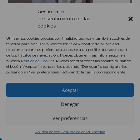
Gestionar el
consentimiento de las
cookies
Cargar más
Seguir en Instagram
Utilizamos cookies propias con finalidad técnica y también cookies de
terceros para analizar nuestros servicios y mostrarte publicidad
relacionada con tus preferencias en base a un perfil elaborado a partir
de tus hábitos de navegación. Puedes obtener más información en
nuestra
Política de Cookies
. Puedes aceptar todas las cookies pulsando
el botón “Aceptar”, rechazarlas pulsando “Denegar” o configurarlas
pulsando en “Ver preferencias”, activando la casilla correspondiente.
Aceptar
CONTACTO
Denegar
COMUNIDAD DE PROPIETARIOS CENTRO COMERCIAL
AUGUSTA – H81512998
Ver preferencias
Av. Navarra, 180, 50011 Zaragoza
976 759 650
Política de cookies
Política de Privacidad