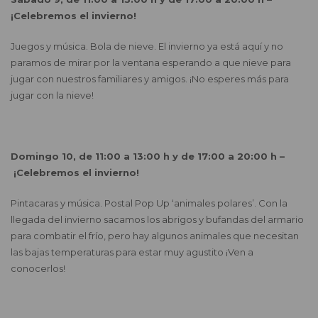
¡
Celebremos el invierno!
Juegos y música. Bola de nieve. El invierno ya está aquí y no
paramos de mirar por la ventana esperando a que nieve para
jugar con nuestros familiares y amigos. ¡No esperes más para
jugar con la nieve!
Domingo 10, de 11:00 a 13:00 h y de 17:00 a 20:00 h –
¡
Celebremos el invierno!
Pintacaras y música. Postal Pop Up ‘animales polares’. Con la
llegada del invierno sacamos los abrigos y bufandas del armario
para combatir el frío, pero hay algunos animales que necesitan
las bajas temperaturas para estar muy agustito ¡Ven a
conocerlos!