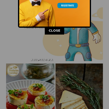
This popup will close in:
10
CLOSE