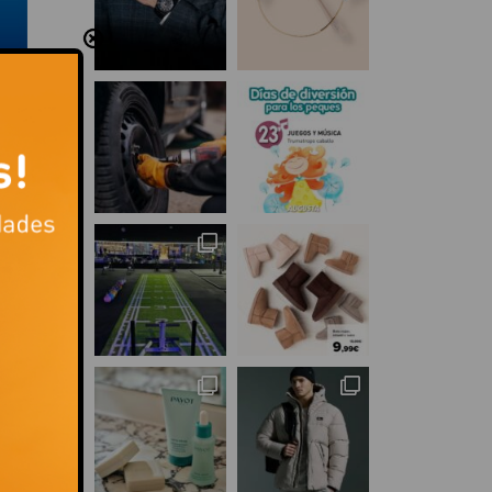
s
mos