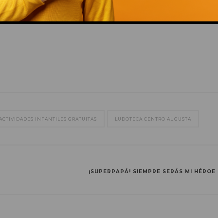
 de 17:00 a 21:00 horas.
This popup will close in:
13
ACTIVIDADES INFANTILES GRATUITAS
LUDOTECA CENTRO AUGUSTA
¡SUPERPAPÁ! SIEMPRE SERÁS MI HÉROE