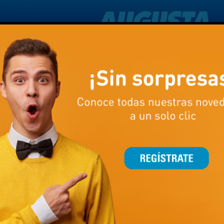
divertirán en nuestra ludoteca haciendo asombrosos descubrimiento
raremos regalillos para demostrarles cuanto les queremos y celebra