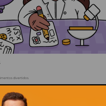
S
erimentos divertidos.
 líquido no newtoniano, cohete y fuente de agua.