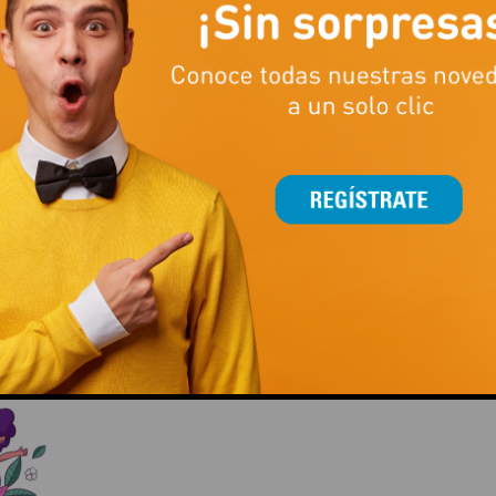
5º ANIVERSARIO SCOOP NUTRIFITION
This popup will close in:
15