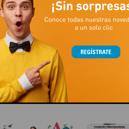
s, fotografiar tus escenas favoritas y vivir un plan familiar lleno de
s de la magia Playmobil!
RESPIRA TRANQUILO ESTE INVIERNO
This popup will close in:
15