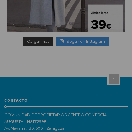
Cargar más
Seguir en Instagram
CONTACTO
COMUNIDAD DE PROPIETARIOS CENTRO COMERCIAL
AUGUSTA – H81512998
Av. Navarra, 180, 50011 Zaragoza