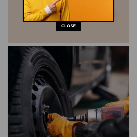
This popup will close in:
8
CLOSE