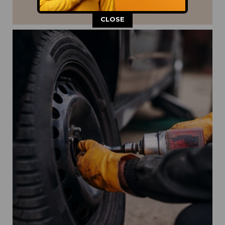
This popup will close in:
12
CLOSE