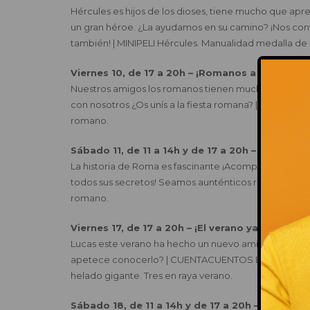
Hércules es hijos de los dioses, tiene mucho que apr
un gran héroe. ¿La ayudamos en su camino? ¡Nos co
también! | MINIPELI Hércules. Manualidad medalla de
Viernes 10, de 17 a 20h – ¡Romanos a los carros
Nuestros amigos los romanos tienen muchas ganas de j
con nosotros ¿Os unís a la fiesta romana? | JUEGOS 
romano.
Sábado 11, de 11 a 14h y de 17 a 20h – ¡Erase u
La historia de Roma es fascinante ¡Acompañarnos e
todos sus secretos! Seamos aunténticos romanos. | 
romano.
Viernes 17, de 17 a 20h – ¡El verano ya llegó!
Lucas este verano ha hecho un nuevo amigo, un amig
apetece conocerlo? | CUENTACUENTOS El verano que
helado gigante. Tres en raya verano.
Sábado 18, de 11 a 14h y de 17 a 20h – Un día e