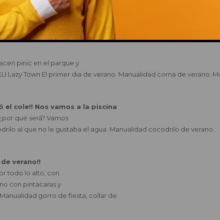
us amigos a disfrar del
 Tatty y sus amigos van a la playa. Manualidad. Cubo de playa. Cangrejo
This popup will close in:
14
acen pinic en el parque y
PELI Lazy Town El primer dia de verano. Manualidad corna de verano. Mo
ó el cole!! Nos vamos a la piscina
 ¿por qué será? Vamos
rilo al que no le gustaba el agua. Manualidad cocodrilo de verano.
 de verano!!
or todo lo alto, con
no con pintacaras y
Manualidad gorro de fiesta, collar de