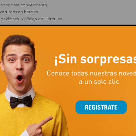
ender para convertire en
nvertimos en héroes
 los dioses. Muñeco de Hércules.
!
ugar, bailar y divertirse
Y MÚSICA. Los antiguos romanos. Manualidad mosaicos de cartulina. C
na vez el Imperio romano!
n en descubrimento de
MINIPELI Erase uan vez Pax Romana. Manualidad jarrón romano. Escud
o muy peludito. ¿Os
 conocí a mi mejor amigo. Manualidad
n la playa con Tatty y sus amigos