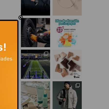
asco
o