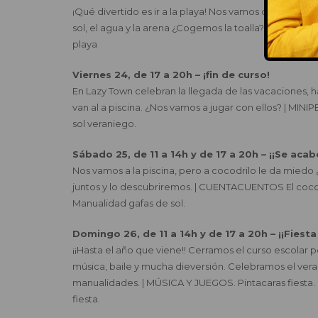
¡Qué divertido es ir a la playa! Nos vamos con Tatty y s
sol, el agua y la arena ¿Cogemos la toalla? | MINIPELI
playa
Viernes 24, de 17 a 20h – ¡fin de curso!
En Lazy Town celebran la llegada de las vacaciones, h
van al a piscina. ¿Nos vamos a jugar con ellos? | MINI
sol veraniego.
Sábado 25, de 11 a 14h y de 17 a 20h – ¡¡Se acab
Nos vamos a la piscina, pero a cocodrilo le da miedo
juntos y lo descubriremos. | CUENTACUENTOS El cocod
Manualidad gafas de sol.
Domingo 26, de 11 a 14h y de 17 a 20h – ¡¡Fiesta
¡¡Hasta el año que viene!! Cerramos el curso escolar p
música, baile y mucha dieversión. Celebramos el vera
manualidades. | MÚSICA Y JUEGOS. Pintacaras fiesta. 
fiesta.