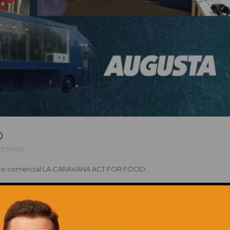
D
VENTOS
 centro comercial LA CARAVANA ACT FOR FOOD.
s enfocadas hacia una dieta más saludable, variada y responsable, y 
dial de la transición alimentaria.