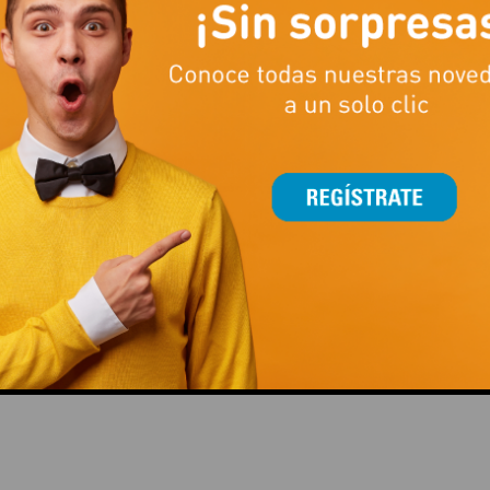
nteractuar a través de actividades lúdicas y participativas. La unida
ara que cocinar sano sea divertido, valorando en cada elaboración l
o de producción.
ceden a la caravana con consejos sobre alimentación saludable. Entr
rtual para dirigir una granja; o jugar a separar correctamente los resi
os’ en los contenedores de reciclaje. Además, en el exterior un ‘Con
e a prueba los conocimientos sobre alimentación adquiridos en el
 que cuidar el medio ambiente también puede ser divertido.
de duración relacionados con hábitos de vida saludables.
This popup will close in:
14