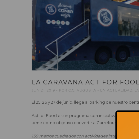
LA CARAVANA ACT FOR FOO
JUN 21, 2019
POR
C.C. AUGUSTA
EN
ACTUALIDAD
,
E
El 25, 26 y 27 de junio, llega al parking de nuestro
Act for Food es un programa con iniciativas concreta
tiene como objetivo convertir a Carrefour en líder mun
150 metros cuadrados con actividades interactivas