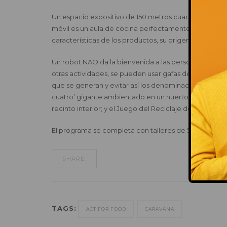
Un espacio expositivo de 150 metros cuadrados donde i
móvil es un aula de cocina perfectamente equipada p
características de los productos, su origen y su mod
Un robot NAO da la bienvenida a las personas que ac
otras actividades, se pueden usar gafas de realidad vi
que se generan y evitar así los denominados ‘impropi
cuatro’ gigante ambientado en un huerto escolar pon
recinto interior; y el Juego del Reciclaje demuestra
El programa se completa con talleres de 50 minutos 
SHARE:
TAGS:
ACT FOR FOOD
CARAVANA