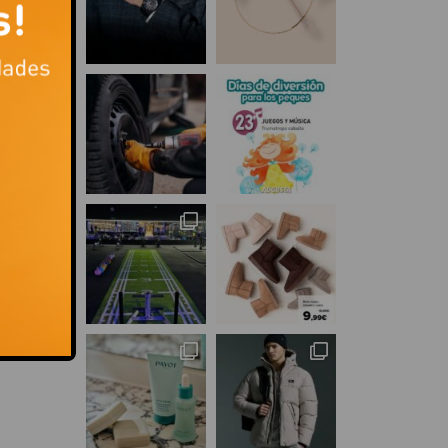
d
as
e
duos
ecta