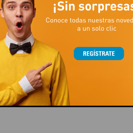
Y TE
TUS
¿LAS MEJORES PROMOCIONES?
¡EN JUGUETTOS!
NUEVO CATÁLOGO DE VER
DE JUGUETTOS
This popup will close in:
15