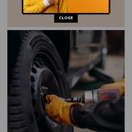
This popup will close in:
12
CLOSE