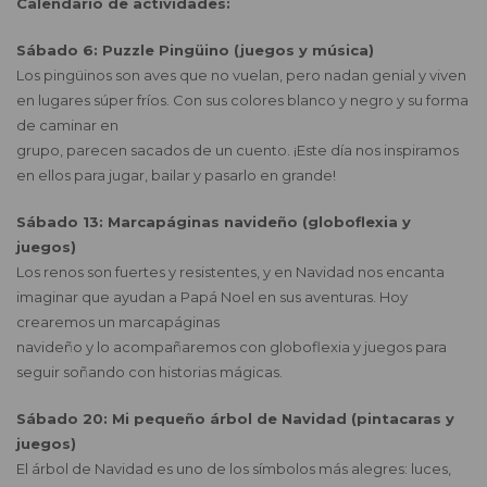
Calendario de actividades:
Sábado 6: Puzzle Pingüino (juegos y música)
Los pingüinos son aves que no vuelan, pero nadan genial y viven
en lugares súper fríos. Con sus colores blanco y negro y su forma
de caminar en
grupo, parecen sacados de un cuento. ¡Este día nos inspiramos
en ellos para jugar, bailar y pasarlo en grande!
Sábado 13: Marcapáginas navideño (globoflexia y
juegos)
Los renos son fuertes y resistentes, y en Navidad nos encanta
imaginar que ayudan a Papá Noel en sus aventuras. Hoy
crearemos un marcapáginas
navideño y lo acompañaremos con globoflexia y juegos para
seguir soñando con historias mágicas.
Sábado 20: Mi pequeño árbol de Navidad (pintacaras y
juegos)
El árbol de Navidad es uno de los símbolos más alegres: luces,