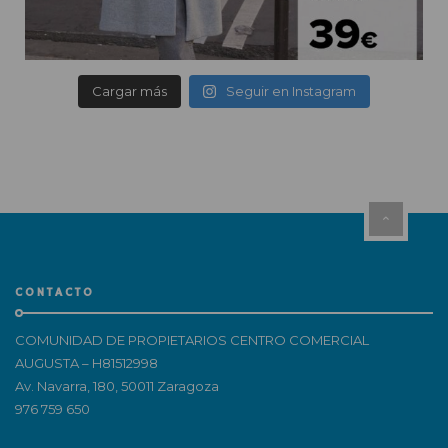
Cargar más
Seguir en Instagram
CONTACTO
COMUNIDAD DE PROPIETARIOS CENTRO COMERCIAL
AUGUSTA – H81512998
Av. Navarra, 180, 50011 Zaragoza
976 759 650