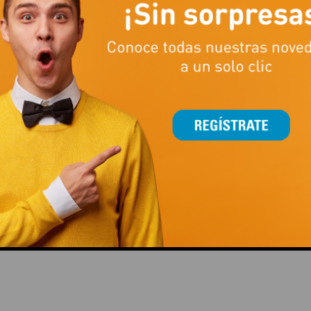
¡PROLONGADO!
This popup will close in:
15