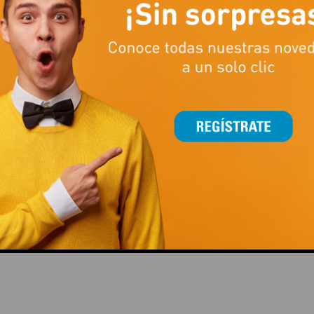
CCIÓN!
ENTRENAR FUERZA ES MUCHO
LA TEMPORADA DE FÚTB
MÁS QUE LEVANTAR PESO
TAMBIÉN SE JUEGA CO
ESTILAZO
This popup will close in:
15