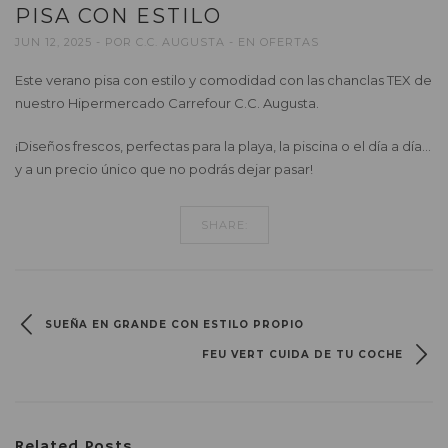
PISA CON ESTILO
JUN 12, 2025
POR
C.C. AUGUSTA
EN
OFERTAS
Este verano pisa con estilo y comodidad con las chanclas TEX de
nuestro Hipermercado Carrefour C.C. Augusta.
¡Diseños frescos, perfectas para la playa, la piscina o el día a día…
y a un precio único que no podrás dejar pasar!
SHARE:
SUEÑA EN GRANDE CON ESTILO PROPIO
FEU VERT CUIDA DE TU COCHE
Related Posts