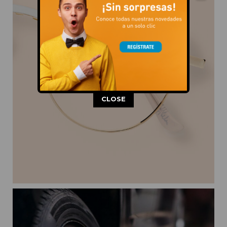
This popup will close in:
11
CLOSE