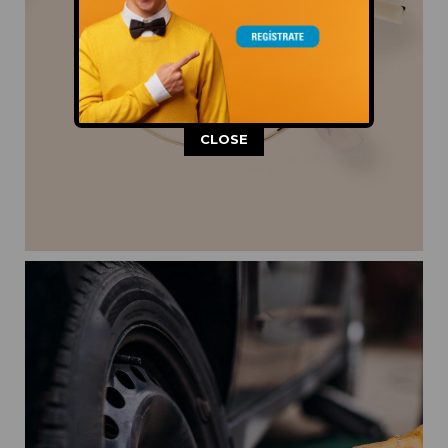
This popup will close in:
10
CLOSE