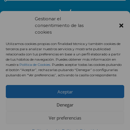
Gestionar el
consentimiento de las
cookies
Recibe en correo electrónico todas las novedades de nuestro
Utilizamos cookies propias con finalidad técnica y también cookies de
centro comercial.
terceros para analizar nuestros servicios y mostrarte publicidad
relacionada con tus preferencias en base a un perfil elaborado a partir
Suscríbete
de tus hábitos de navegación. Puedes obtener más información en
nuestra
Política de Cookies
. Puedes aceptar todas las cookies pulsando
el botón “Aceptar”, rechazarlas pulsando “Denegar” o configurarlas
pulsando en “Ver preferencias”, activando la casilla correspondiente.
Aceptar
Denegar
Ver preferencias