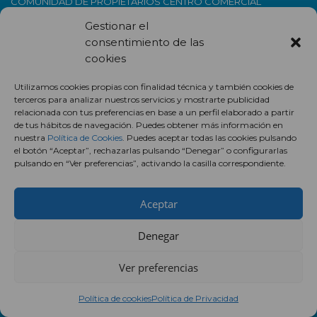
COMUNIDAD DE PROPIETARIOS CENTRO COMERCIAL
AUGUSTA – H81512998
Gestionar el
Av. Navarra, 180, 50011 Zaragoza
consentimiento de las
976 759 650
cookies
Utilizamos cookies propias con finalidad técnica y también cookies de
HORARIOS
terceros para analizar nuestros servicios y mostrarte publicidad
relacionada con tus preferencias en base a un perfil elaborado a partir
de tus hábitos de navegación. Puedes obtener más información en
Hipermercado:
nuestra
Política de Cookies
. Puedes aceptar todas las cookies pulsando
De lunes a sábados y festivos de apertura de 09:00 a 22:00h.
el botón “Aceptar”, rechazarlas pulsando “Denegar” o configurarlas
pulsando en “Ver preferencias”, activando la casilla correspondiente.
Establecimientos:
De lunes a sábados y festivos de apertura de 10:00 a 22:00h.
Feu Vert:
Aceptar
De lunes a sábados y festivos de apertura de 8:30 a 21:00h.
Denegar
FESTIVOS DE APERTURA 2026
Ver preferencias
Domingo 4 de enero
Política de cookies
Política de Privacidad
Domingo 11 de enero