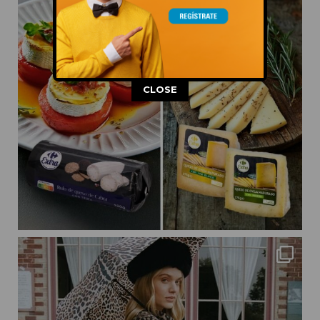
This popup will close in:
11
CLOSE