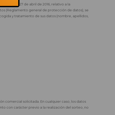
ejo de 27 de abril de 2016, relativo a la
 datos (Reglamento general de protección de datos), se
ecogida y tratamiento de sus datos (nombre, apellidos,
ón comercial solicitada. En cualquier caso, los datos
to con carácter previo a la realización del sorteo, no