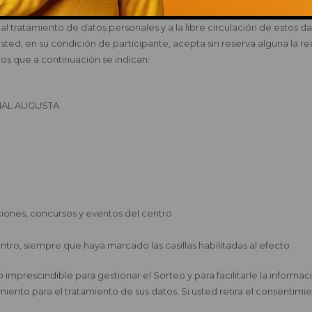
esto en Reglamento (UE) 2016/679 del Parlamento Europeo y del Cons
This popup will close in:
14
 al tratamiento de datos personales y a la libre circulación de estos
sted, en su condición de participante, acepta sin reserva alguna la r
nos que a continuación se indican:
IAL AUGUSTA
ociones, concursos y eventos del centro.
.
ntro, siempre que haya marcado las casillas habilitadas al efecto.
mprescindible para gestionar el Sorteo y para facilitarle la informaci
ento para el tratamiento de sus datos. Si usted retira el consentimien