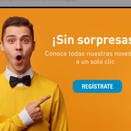
 Centro Comercial Augusta o entrando en la web del centro comercial, 
participar una vez en el periodo de la promoción.
ypromos el 31 de enero a las 11:00h. Los nombres de los 2 ganadores 
E LOS PREMIOS. En relación al premio.
ficinas de Gerencia de Centro Comercial Augusta. Para ello, hay que pr
976759650).
11 de febrero de 2022.
día, quedará invalidado y sin derecho a reclamación.
el derecho a que su nombre, y si fuese necesario su imagen o voz, 
o de la promoción.
tación de estas bases que estarán a disposición del público en la web
usta se reserva el derecho de resolver según su interpretación los 
viso.