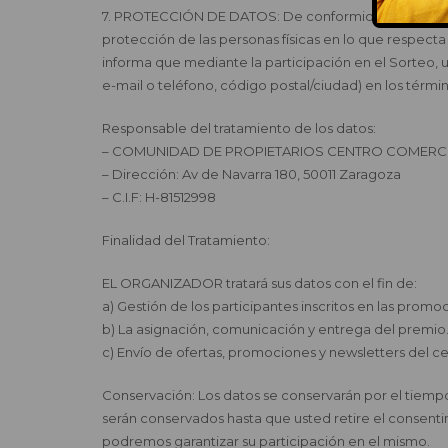
7. PROTECCIÓN DE DATOS: De conformidad con lo dispu
protección de las personas físicas en lo que respecta
informa que mediante la participación en el Sorteo, u
e-mail o teléfono, código postal/ciudad) en los térmi
Responsable del tratamiento de los datos:
– COMUNIDAD DE PROPIETARIOS CENTRO COMERC
– Dirección: Av de Navarra 180, 50011 Zaragoza
– C.I.F: H-81512998
Finalidad del Tratamiento:
EL ORGANIZADOR tratará sus datos con el fin de:
a) Gestión de los participantes inscritos en las prom
b) La asignación, comunicación y entrega del premio
c) Envío de ofertas, promociones y newsletters del ce
Conservación: Los datos se conservarán por el tiempo i
serán conservados hasta que usted retire el consentimi
podremos garantizar su participación en el mismo.