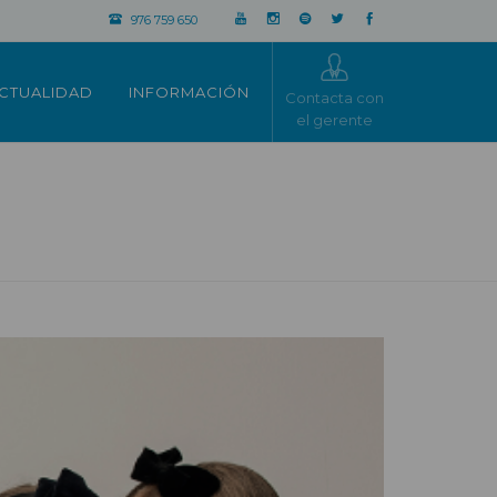
976 759 650
CTUALIDAD
INFORMACIÓN
Contacta con
el gerente