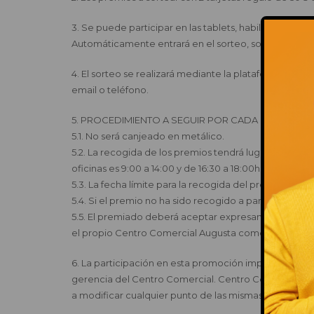
3. Se puede participar en las tablets, habilitadas en
Automáticamente entrará en el sorteo, solo se puede 
4. El sorteo se realizará mediante la plataforma Eas
email o teléfono.
5. PROCEDIMIENTO A SEGUIR POR CADA GANADOR/A D
5.1. No será canjeado en metálico.
5.2. La recogida de los premios tendrá lugar en las o
oficinas es 9:00 a 14:00 y de 16:30 a 18:00h (Teléfono 
5.3. La fecha límite para la recogida del premio es el 
5.4. Si el premio no ha sido recogido a partir de ese 
5.5. El premiado deberá aceptar expresamente ceder 
el propio Centro Comercial Augusta como testimoni
6. La participación en esta promoción implica la acep
gerencia del Centro Comercial. Centro Comercial Aug
a modificar cualquier punto de las mismas sin previo a