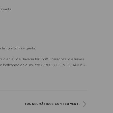
cipante.
a la normativa vigente.
n Av de Navarra 180, 50011 Zaragoza, o a través
I. e indicando en el asunto «PROTECCIÓN DE DATOS».
TUS NEUMÁTICOS CON FEU VERT.