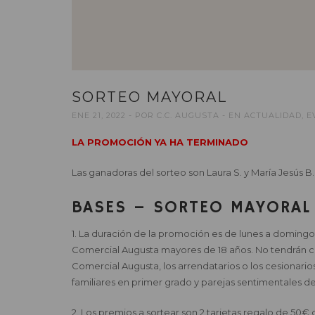
SORTEO MAYORAL
ENE 21, 2022
POR
C.C. AUGUSTA
EN
ACTUALIDAD
,
E
LA PROMOCIÓN YA HA TERMINADO
Las ganadoras del sorteo son Laura S. y María Jesús B.
BASES – SORTEO MAYORAL
1. La duración de la promoción es de lunes a domingo
Comercial Augusta mayores de 18 años. No tendrán con
Comercial Augusta, los arrendatarios o los cesionari
familiares en primer grado y parejas sentimentales d
2. Los premios a sortear son 2 tarjetas regalo de 50