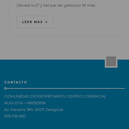
Llévate tu 2º y 3er par de gafas por 1€ más.
LEER MÁS
CONTACTO
COMUNIDAD DE PROPIETARIOS CENTRO COMERCIAL
AUGUSTA – H81512998
Av. Navarra, 180, 50011 Zaragoza
976 759 650