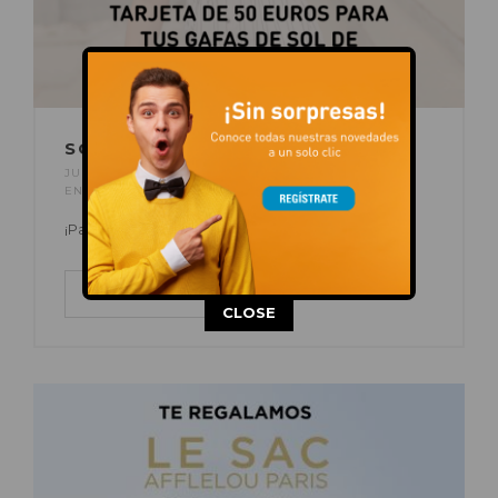
SORTEO ALAIN AFFLELOU
JUN 26, 2022
POR
C.C. AUGUSTA
EN
ACTUALIDAD
,
EVENTOS
¡Participa en el sorteo!
LEER MÁS
This popup will close in:
13
CLOSE