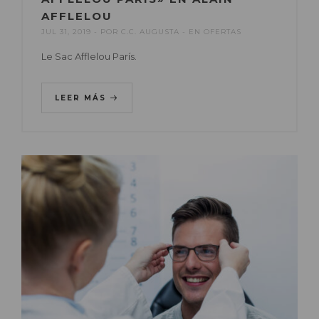
AFFLELOU
JUL 31, 2019
POR
C.C. AUGUSTA
EN
OFERTAS
Le Sac Afflelou París.
LEER MÁS