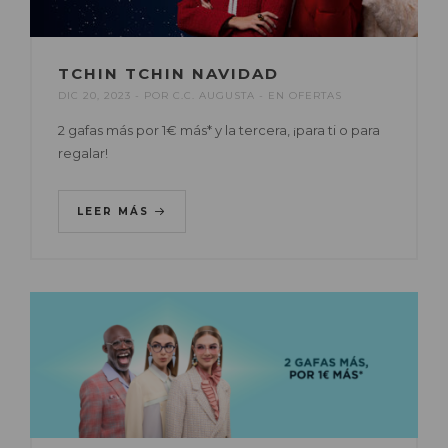
TCHIN TCHIN NAVIDAD
DIC 20, 2023
POR
C.C. AUGUSTA
EN
OFERTAS
2 gafas más por 1€ más* y la tercera, ¡para ti o para
regalar!
LEER MÁS