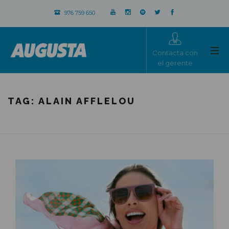
976 759 650
Contacta con
el gerente
TAG:
ALAIN AFFLELOU