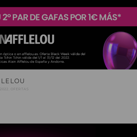
FLELOU
2022
,
OFERTAS