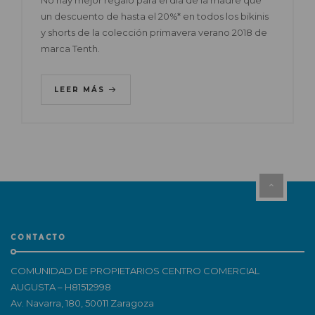
No hay mejor regalo para el día de la madre que
un descuento de hasta el 20%* en todos los bikinis
y shorts de la colección primavera verano 2018 de
marca Tenth.
LEER MÁS
CONTACTO
COMUNIDAD DE PROPIETARIOS CENTRO COMERCIAL
AUGUSTA – H81512998
Av. Navarra, 180, 50011 Zaragoza