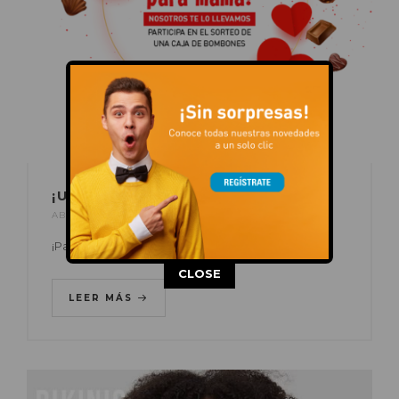
¡UN DETALLE PARA MAMÁ!
ABR 24, 2020
POR
C.C. AUGUSTA
EN
ACTUALIDAD
¡Participa en nuestro Facebook o Instagram!
This popup will close in:
15
CLOSE
LEER MÁS