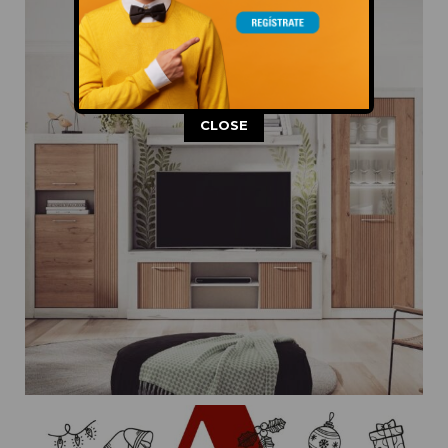
This popup will close in:
11
CLOSE