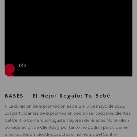
BASES – El Mejor Regalo: Tu Bebé
1.
La duración de la promoción es del 2 al 5 de mayo de 2024.
Los participantes de la promoción podrán ser todos los clientes
del Centro Comercial Augusta mayores de 18 años. No tendrán
consideración de Clientes y, por tanto, no podrán participar en
el sorteo los empleados directos o indirectos del Centro