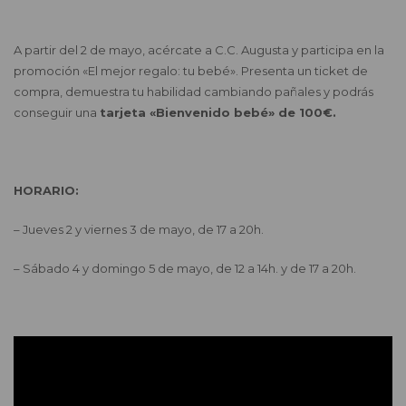
A partir del 2 de mayo, acércate a C.C. Augusta y participa en la
promoción «El mejor regalo: tu bebé». Presenta un ticket de
compra, demuestra tu habilidad cambiando pañales y podrás
conseguir una
tarjeta «Bienvenido bebé» de 100€.
HORARIO:
– Jueves 2 y viernes 3 de mayo, de 17 a 20h.
– Sábado 4 y domingo 5 de mayo, de 12 a 14h. y de 17 a 20h.