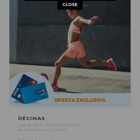
This popup will close in:
14
CLOSE
DÉCIMAS
JUN 06, 2019
POR
C.C. AUGUSTA
EN
OFERTAS EXCLUSIVAS