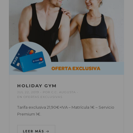
HOLIDAY GYM
JUL 22, 2019
POR
C.C. AUGUSTA
EN
OFERTAS EXCLUSIVAS
Tarifa exclusiva 21,90€+IVA – Matrícula 1€ – Servicio
Premium 1€.
LEER MÁS