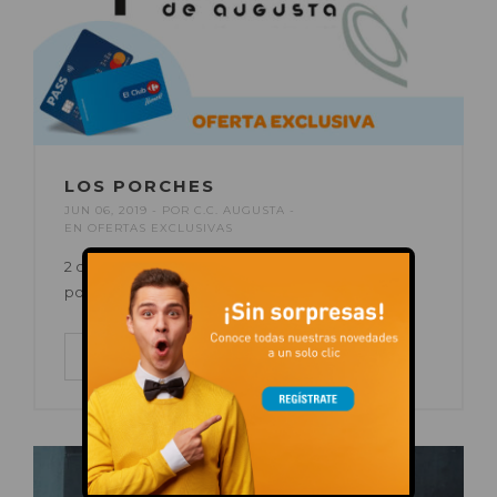
LOS PORCHES
JUN 06, 2019
POR
C.C. AUGUSTA
EN
OFERTAS EXCLUSIVAS
2 cañas + ración patatas gonsi o bravas (a elegir)
por 6’95€.
LEER MÁS