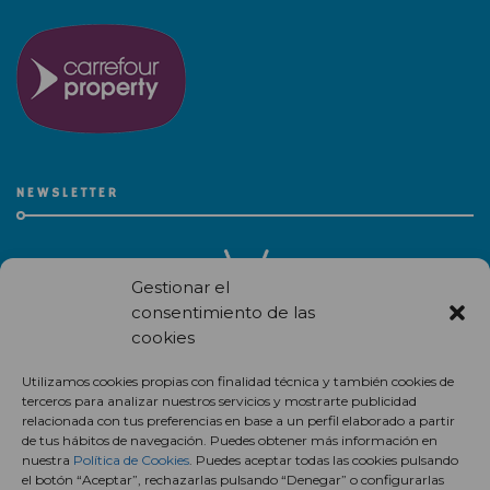
NEWSLETTER
Gestionar el
consentimiento de las
cookies
Recibe en correo electrónico todas las novedades de nuestro
Utilizamos cookies propias con finalidad técnica y también cookies de
centro comercial.
terceros para analizar nuestros servicios y mostrarte publicidad
relacionada con tus preferencias en base a un perfil elaborado a partir
Suscríbete
de tus hábitos de navegación. Puedes obtener más información en
nuestra
Política de Cookies
. Puedes aceptar todas las cookies pulsando
el botón “Aceptar”, rechazarlas pulsando “Denegar” o configurarlas