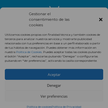
Gestionar el
consentimiento de las
cookies
Recibe en correo electrónico todas las novedades de nuestro
Utilizamos cookies propias con finalidad técnica y también cookies de
centro comercial.
terceros para analizar nuestros servicios y mostrarte publicidad
relacionada con tus preferencias en base a un perfil elaborado a partir
Suscríbete
de tus hábitos de navegación. Puedes obtener más información en
nuestra
Política de Cookies
. Puedes aceptar todas las cookies pulsando
el botón “Aceptar”, rechazarlas pulsando “Denegar” o configurarlas
pulsando en “Ver preferencias”, activando la casilla correspondiente.
Aceptar
Denegar
Ver preferencias
Política de cookies
Política de Privacidad