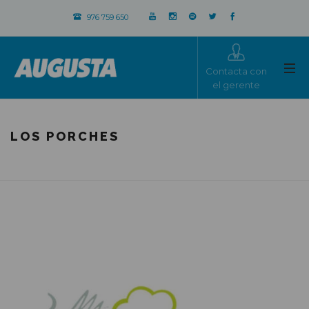
976 759 650
Contacta con
el gerente
LOS PORCHES