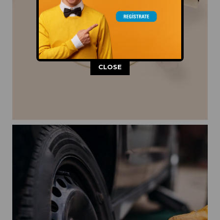
This popup will close in:
11
CLOSE