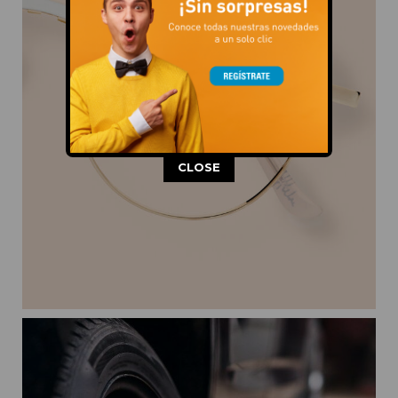
This popup will close in:
11
CLOSE