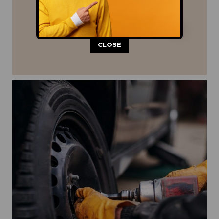
This popup will close in:
11
CLOSE