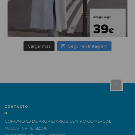
Cargar más
Seguir en Instagram
CONTACTO
COMUNIDAD DE PROPIETARIOS CENTRO COMERCIAL
AUGUSTA – H81512998
Av. Navarra, 180, 50011 Zaragoza