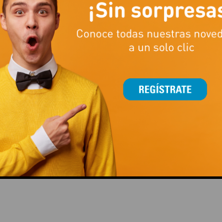
MÁS QUE LEVANTAR PESO
TAMBIÉN SE JUEGA CO
ESTILAZO
This popup will close in:
11