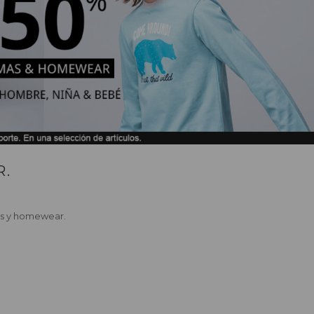
R.
as y homewear.