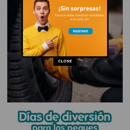
This popup will close in:
11
CLOSE