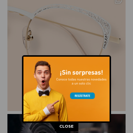
This popup will close in:
11
CLOSE