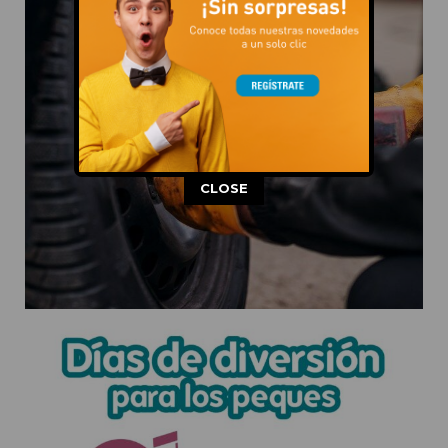
This popup will close in:
11
CLOSE