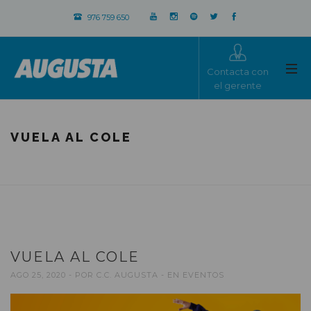
976 759 650
Contacta con
el gerente
VUELA AL COLE
VUELA AL COLE
AGO 25, 2020
POR
C.C. AUGUSTA
EN
EVENTOS