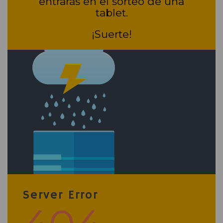
entrarás en el sorteo de una
tablet.
¡Suerte!
Server Error