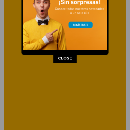
This popup will close in:
13
CLOSE