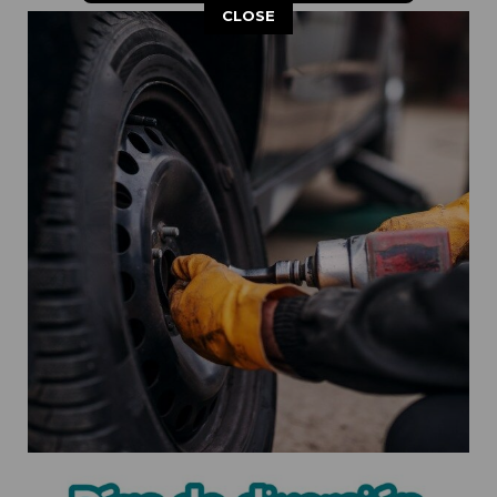
This popup will close in:
9
CLOSE