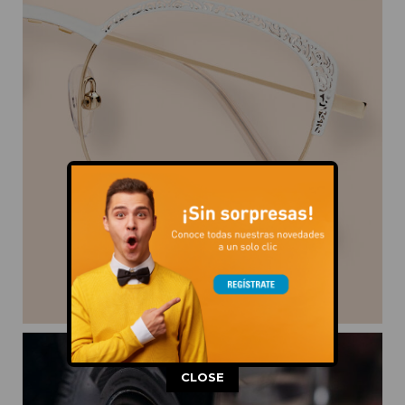
This popup will close in:
11
CLOSE