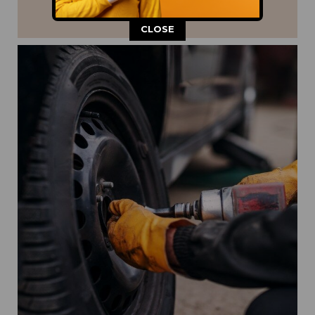
This popup will close in:
11
CLOSE