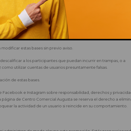
Gerencia de Centro Comercial Augusta. Para ello, hay que presentarse
00 a 14:00 y de 16:30 a 18:00h (Teléfono 976759650). La fecha límite para
 premio no ha sido recogido a partir de ese día, quedará invalidado y 
expresamente ceder el derecho a que su nombre, y si fuese necesar
comunicación y en el propio Centro Comercial Augusta como testimo
This popup will close in:
13
modificar estas bases sin previo aviso.
escalificar a los participantes que puedan incurrir en trampas, o a
z como utilizar cuentas de usuarios presuntamente falsas.
tación de estas bases.
de Facebook e Instagram sobre responsabilidad, derechos y privacida
a página de Centro Comercial Augusta se reserva el derecho a elimin
quear la actividad de un usuario si reincide en su comportamiento.
 ni administran de modo alguno esta promoción. Estás proporcionan