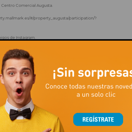
de Centro Comercial Augusta.
perty.mallmark.es/#/property_augusta/participation/?
igos de Instagram.
iempre que se mencionen a diferentes cuentas.
ara gastar en New Yorker de Centro Comercial Augusta.
ataforma Easypromos entre todos los participantes que cumplan las bas
30h.
ción del sorteo.
 por dinero de curso legal, ni parcial ni totalmente.
 que enviarnos un mensaje privado a través de la red social por l
 de 2024 a las 14:00h para contestar con los datos solicitados. La