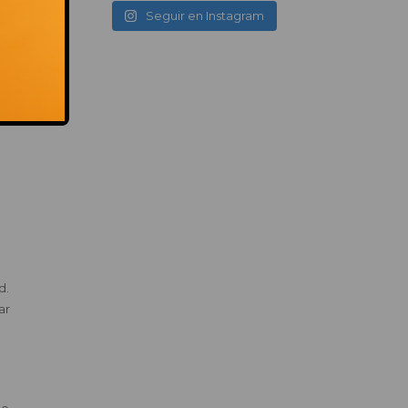
 en
Seguir en Instagram
 la
sin
io
nio
d.
ar
do