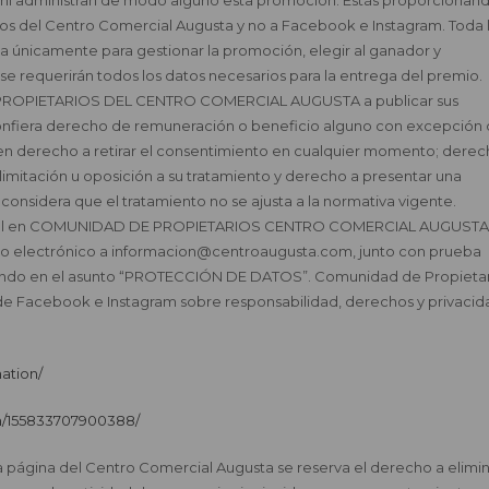
os del Centro Comercial Augusta y no a Facebook e Instagram. Toda 
da únicamente para gestionar la promoción, elegir al ganador y
e requerirán todos los datos necesarios para la entrega del premio.
 PROPIETARIOS DEL CENTRO COMERCIAL AUGUSTA a publicar sus
 confiera derecho de remuneración o beneficio alguno con excepción
nen derecho a retirar el consentimiento en cualquier momento; dere
la limitación u oposición a su tratamiento y derecho a presentar una
 considera que el tratamiento no se ajusta a la normativa vigente.
ostal en COMUNIDAD DE PROPIETARIOS CENTRO COMERCIAL AUGUSTA
rreo electrónico a informacion@centroaugusta.com, junto con prueba
icando en el asunto “PROTECCIÓN DE DATOS”. Comunidad de Propieta
 de Facebook e Instagram sobre responsabilidad, derechos y privacid
ation/
m/155833707900388/
a página del Centro Comercial Augusta se reserva el derecho a elimi