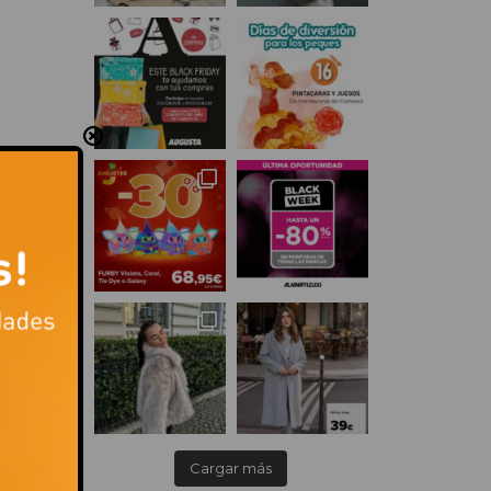
es.
a
Cargar más