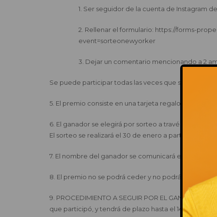
1. Ser seguidor de la cuenta de Instagram 
2. Rellenar el formulario: https://forms-pro
event=sorteonewyorker
3. Dejar un comentario mencionando a 2 am
Se puede participar todas las veces que se desee s
5. El premio consiste en una tarjeta regalo de 50€ p
6. El ganador se elegirá por sorteo a través de la pl
El sorteo se realizará el 30 de enero a partir de las 10:
7. El nombre del ganador se comunicará en la publica
8. El premio no se podrá ceder y no podrá ser canjeado
9. PROCEDIMIENTO A SEGUIR POR EL GANADOR/A: Tendrá
que participó, y tendrá de plazo hasta el 14 de febrero