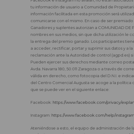
tu información de usuario a Comunidad de Propietari
información facilitada en esta promoción será utiliza
comunicarse con el mismo. En caso de ser premiado s
Ganadores y suplentes autorizan a COMUNIDAD DE
nombres en sus medios, sin que dicha utilización le
la entrega del premio ganado. Los participantes tie
a acceder, rectificar, portar y suprimir sus datos y a 
reclamación ante la Autoridad de control (agpd.es) si
Pueden ejercer sus derechos mediante correo p
Avda. Navarra 180, 50.011 Zaragoza o a través de co
válida en derecho, como fotocopia del D.N.I. e ind
del Centro Comercial Augusta se acoge a la política
que se puede ver en el siguiente enlace:
Facebook:
https://www.facebook.com/privacy/explan
Instagram:
https://www.facebook.com/help/instagra
Ateniéndose a esto, el equipo de administración de l