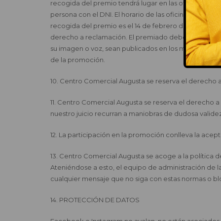
recogida del premio tendrá lugar en las oficinas de 
persona con el DNI. El horario de las oficinas es de 9:
recogida del premio es el 14 de febrero de 2024. Si el
derecho a reclamación. El premiado deberá aceptar 
su imagen o voz, sean publicados en los medios de 
de la promoción.
10. Centro Comercial Augusta se reserva el derecho a 
11. Centro Comercial Augusta se reserva el derecho a d
nuestro juicio recurran a maniobras de dudosa valide
12. La participación en la promoción conlleva la acep
13. Centro Comercial Augusta se acoge a la política 
Ateniéndose a esto, el equipo de administración de l
cualquier mensaje que no siga con estas normas o blo
14. PROTECCIÓN DE DATOS
Facebook e Instagram no avalan, no están asociados