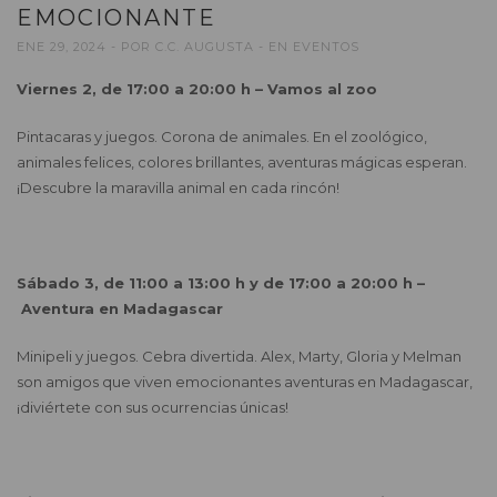
EMOCIONANTE
ENE 29, 2024
POR
C.C. AUGUSTA
EN
EVENTOS
Viernes 2, de 17:00 a 20:00 h – Vamos al zoo
Pintacaras y juegos. Corona de animales. En el zoológico,
animales felices, colores brillantes, aventuras mágicas esperan.
¡Descubre la maravilla animal en cada rincón!
Sábado 3, de 11:00 a 13:00 h y de 17:00 a 20:00 h –
Aventura en Madagascar
Minipeli y juegos. Cebra divertida. Alex, Marty, Gloria y Melman
son amigos que viven emocionantes aventuras en Madagascar,
¡diviértete con sus ocurrencias únicas!