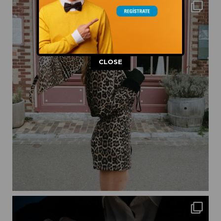
This popup will close in:
11
CLOSE