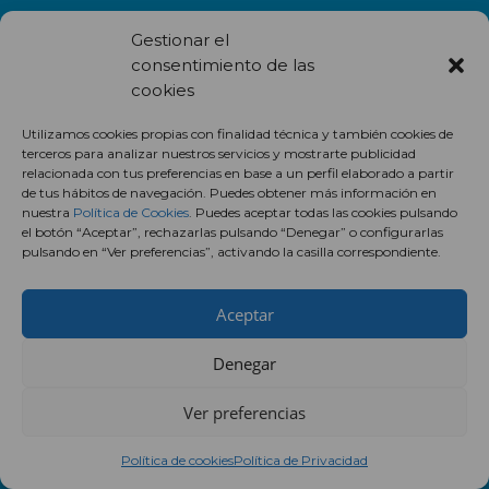
FESTIVOS DE APERTURA 2026
Gestionar el
consentimiento de las
Domingo 4 de enero
cookies
Domingo 11 de enero
Domingo 3 de mayo
Utilizamos cookies propias con finalidad técnica y también cookies de
Domingo 1 de noviembre
terceros para analizar nuestros servicios y mostrarte publicidad
relacionada con tus preferencias en base a un perfil elaborado a partir
Domingo 29 de noviembre
de tus hábitos de navegación. Puedes obtener más información en
Domingo 6 de diciembre
nuestra
Política de Cookies
. Puedes aceptar todas las cookies pulsando
Martes 8 de diciembre
el botón “Aceptar”, rechazarlas pulsando “Denegar” o configurarlas
pulsando en “Ver preferencias”, activando la casilla correspondiente.
Domingo 13 de diciembre
Domingo 20 de diciembre
Domingo 27 de diciembre
Aceptar
Denegar
Ver preferencias
Política de cookies
Política de Privacidad