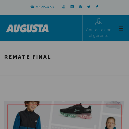
976 759 650
Contacta con
el gerente
REMATE FINAL