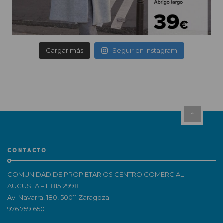
Cargar más
Seguir en Instagram
CONTACTO
COMUNIDAD DE PROPIETARIOS CENTRO COMERCIAL
AUGUSTA – H81512998
Av. Navarra, 180, 50011 Zaragoza
976 759 650