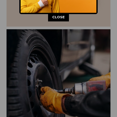
This popup will close in:
11
CLOSE