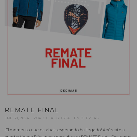
REMATE FINAL
ENE 30, 2024
POR
C.C. AUGUSTA
EN
OFERTAS
¡El momento que estabais esperando ha llegado! Acércate a
nuestra tienda Décimas y descubre su REMATE FINAL. Encuentra