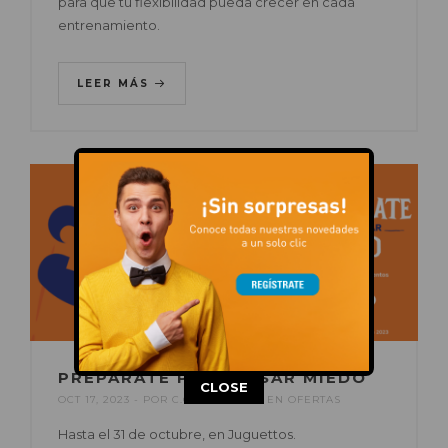
para que tu flexibilidad pueda crecer en cada
entrenamiento.
LEER MÁS
PREPÁRATE PARA PASAR MIEDO
This popup will close in:
13
CLOSE
OCT 17, 2023
POR
C.C. AUGUSTA
EN
OFERTAS
Hasta el 31 de octubre, en Juguettos.