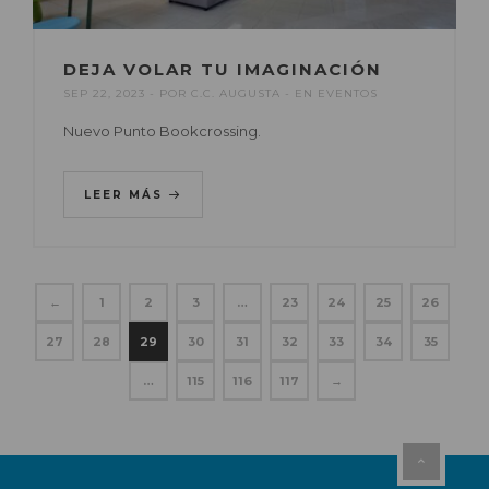
DEJA VOLAR TU IMAGINACIÓN
SEP 22, 2023
POR
C.C. AUGUSTA
EN
EVENTOS
Nuevo Punto Bookcrossing.
LEER MÁS
←
1
2
3
…
23
24
25
26
27
28
29
30
31
32
33
34
35
…
115
116
117
→