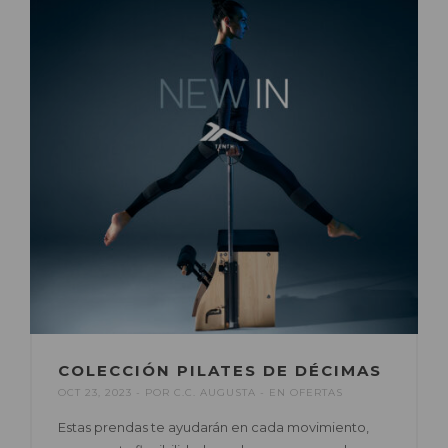
COLECCIÓN PILATES DE DÉCIMAS
OCT 23, 2023
POR
C.C. AUGUSTA
EN
OFERTAS
Estas prendas te ayudarán en cada movimiento,