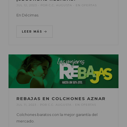
JUL 12, 2023
POR
C.C. AUGUSTA
EN
OFERTAS
En Décimas.
LEER MÁS
REBAJAS EN COLCHONES AZNAR
JUL 11, 2023
POR
C.C. AUGUSTA
EN
OFERTAS
Colchones baratos con la mejor garantía del
mercado.