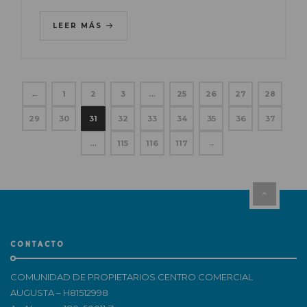
LEER MÁS
←
1
2
3
…
25
26
27
28
29
30
31
32
33
34
35
36
37
…
115
116
117
→
CONTACTO
COMUNIDAD DE PROPIETARIOS CENTRO COMERCIAL
AUGUSTA – H81512998