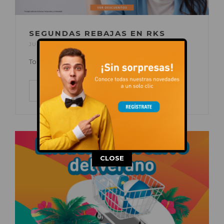
SEGUNDAS REBAJAS EN RKS
JUL 18, 2023
POR
C.C. AUGUSTA
EN
OFERTAS
Todo a -30%*
LEER MÁS
This popup will close in:
14
CLOSE