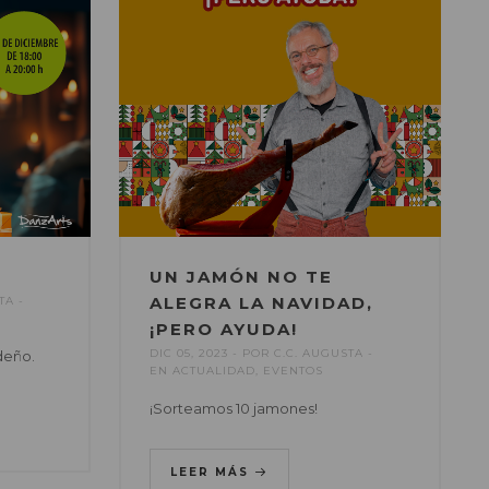
UN JAMÓN NO TE
ALEGRA LA NAVIDAD,
TA
¡PERO AYUDA!
DIC 05, 2023
POR
C.C. AUGUSTA
ideño.
EN
ACTUALIDAD
,
EVENTOS
¡Sorteamos 10 jamones!
LEER MÁS