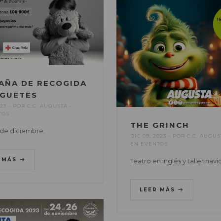
AÑA DE RECOGIDA
UGUETES
023
POR
C.C. AUGUSTA
TOS
THE GRINCH
17 de diciembre.
DIC 09, 2023
POR
C.C. AUGUS
EN
EVENTOS
R MÁS
Teatro en inglés y taller nav
LEER MÁS