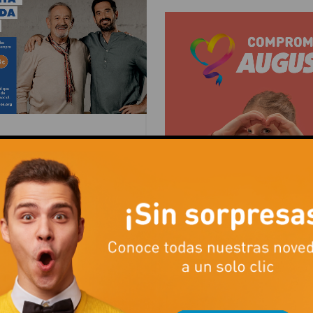
 RECOGIDA 2023
2023
POR
C.C. AUGUSTA
TOS
ueño gesto puede hacer una
rencia!
FORMA PARTE DE 
R MÁS
COMUNIDAD CON
CORAZÓN
NOV 14, 2023
POR
C.C. AUGU
EN
EVENTOS