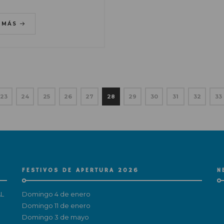
R MÁS
23
24
25
26
27
28
29
30
31
32
33
FESTIVOS DE APERTURA 2026
N
L
Domingo 4 de enero
Domingo 11 de enero
Domingo 3 de mayo