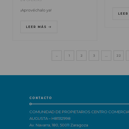
EN
OFERTAS
¡Aprovéchalo ya!
LEE
LEER MÁS
←
1
2
3
…
22
CONTACTO
COMUNIDAD DE PROPIETARIOS CENTRO COMERCIA
AUGUSTA – H81512998
Av. Navarra, 180, 50011 Zaragoza