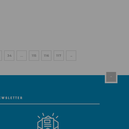
34
…
115
116
117
→
EWSLETTER