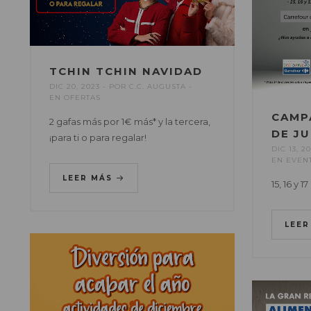
TCHIN TCHIN NAVIDAD
DIC 20, 2023
POR
C.C. AUGUSTA
EN
OFERTAS
CAMP
2 gafas más por 1€ más* y la tercera,
DE J
¡para ti o para regalar!
DIC 13, 2
EN
EVEN
LEER MÁS
15, 16 y 
LEE