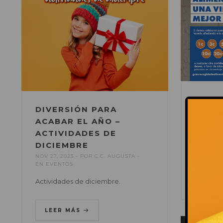
GRAN
DIVERSIÓN PARA
NOV 23, 
EN
EVEN
ACABAR EL AÑO –
ACTIVIDADES DE
¡Tu peq
DICIEMBRE
gran dife
NOV 27, 2023
POR
C.C. AUGUSTA
EN
EVENTOS
LEE
Actividades de diciembre.
LEER MÁS