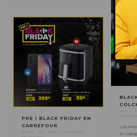
BLACK
COLC
NOV 12, 2
EN
OFER
PRE I BLACK FRIDAY EN
CARREFOUR
¡Las mej
NOV 07, 2023
POR
C.C. AUGUSTA
en canap