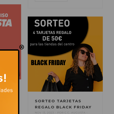
UNA
SORTEO TARJETAS
REGALO BLACK FRIDAY
STA
NOV 13, 2023
POR
C.C. AUGUSTA