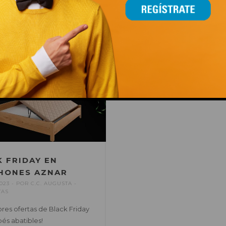
Acércate a nuestro espacio
solidario.
LEER MÁS
This popup will close in:
14
 FRIDAY EN
HONES AZNAR
023
POR
C.C. AUGUSTA
TAS
ores ofertas de Black Friday
és abatibles!