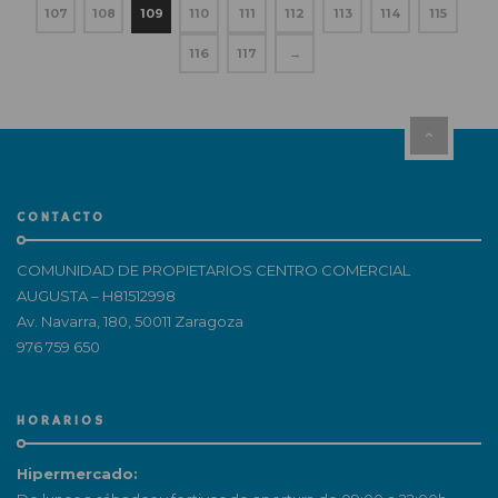
107
108
109
110
111
112
113
114
115
116
117
→
CONTACTO
COMUNIDAD DE PROPIETARIOS CENTRO COMERCIAL
AUGUSTA – H81512998
Av. Navarra, 180, 50011 Zaragoza
976 759 650
HORARIOS
Hipermercado: