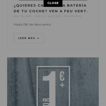
This popup will close in:
14
CLOSE
¿QUIERES CAMBIAR LA BATERÍA
DE TU COCHE? VEN A FEU VERT.
MAY 15, 2019
POR
C.C. AUGUSTA
EN
OFERTAS
Hasta 15€ de descuento.
LEER MÁS