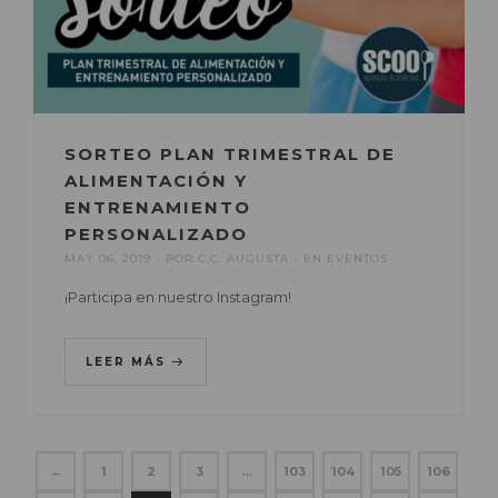
SORTEO PLAN TRIMESTRAL DE
ALIMENTACIÓN Y
ENTRENAMIENTO
PERSONALIZADO
MAY 06, 2019
POR
C.C. AUGUSTA
EN
EVENTOS
¡Participa en nuestro Instagram!
LEER MÁS
←
1
2
3
…
103
104
105
106