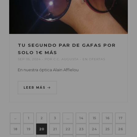
TU SEGUNDO PAR DE GAFAS POR
SOLO 1€ MÁS
SEP 05, 2024
POR
C.C. AUGUSTA
EN
OFERTAS
En nuestra óptica Alain Afflelou
LEER MÁS
←
1
2
3
…
14
15
16
17
18
19
20
21
22
23
24
25
26