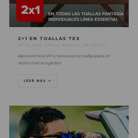
2×1 EN TOALLAS TEX
OCT 02, 2024
POR
C.C. AUGUSTA
EN
OFERTAS
¡Aprovecha el 2X1 y renueva tus toallas para un
otoño más acogedor!
LEER MÁS