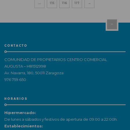
…
115
116
117
→
CONTACTO
COMUNIDAD DE PROPIETARIOS CENTRO COMERCIAL
AUGUSTA – H81512998
Av. Navarra, 180, 50011 Zaragoza
976 759 650
HORARIOS
Hipermercado:
De lunes a sábados y festivos de apertura de 09:00 a 22:00h.
Establecimientos: