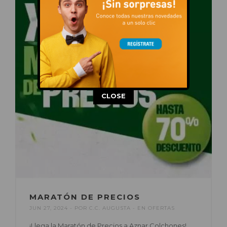
This popup will close in:
14
CLOSE
MARATÓN DE PRECIOS
JUN 27, 2024
POR
C.C. AUGUSTA
EN
OFERTAS
¡Llega la Maratón de Precios a Aznar Colchones!