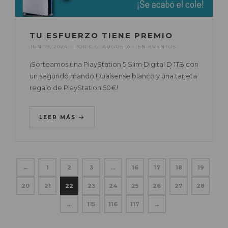
TU ESFUERZO TIENE PREMIO
JUN 19, 2024
POR
C.C. AUGUSTA
EN
EVENTOS
¡Sorteamos una PlayStation 5 Slim Digital D 1TB con
un segundo mando Dualsense blanco y una tarjeta
regalo de PlayStation 50€!
LEER MÁS
←
1
2
3
…
16
17
18
19
20
21
22
23
24
25
26
27
28
…
115
116
117
→