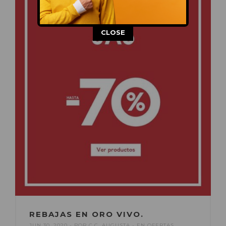
This popup will close in:
14
CLOSE
REBAJAS EN ORO VIVO.
JUN 30, 2020
POR
C.C. AUGUSTA
EN
OFERTAS