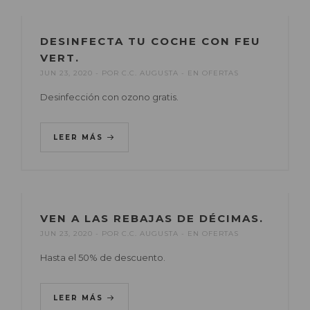
DESINFECTA TU COCHE CON FEU
VERT.
JUN 23, 2020
POR
C.C. AUGUSTA
EN
OFERTAS
Desinfección con ozono gratis.
LEER MÁS
VEN A LAS REBAJAS DE DÉCIMAS.
JUN 23, 2020
POR
C.C. AUGUSTA
EN
OFERTAS
Hasta el 50% de descuento.
LEER MÁS