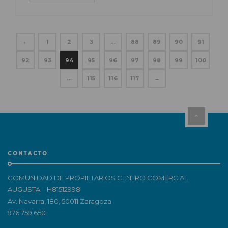
←
1
2
3
…
88
89
90
91
92
93
94
95
96
97
98
99
100
…
115
116
117
→
CONTACTO
COMUNIDAD DE PROPIETARIOS CENTRO COMERCIAL
AUGUSTA – H81512998
Av. Navarra, 180, 50011 Zaragoza
976 759 650