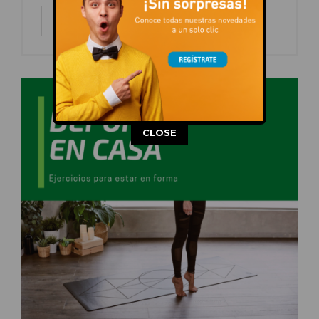
LEER MÁS
This popup will close in:
13
CLOSE