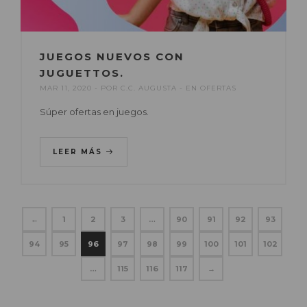
JUEGOS NUEVOS CON
JUGUETTOS.
MAR 11, 2020
POR
C.C. AUGUSTA
EN
OFERTAS
Súper ofertas en juegos.
LEER MÁS
←
1
2
3
…
90
91
92
93
94
95
96
97
98
99
100
101
102
…
115
116
117
→