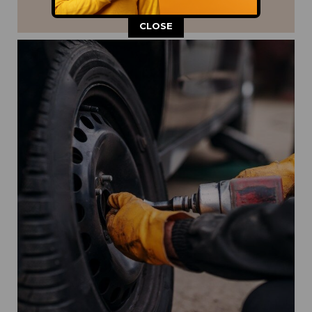
This popup will close in:
11
CLOSE