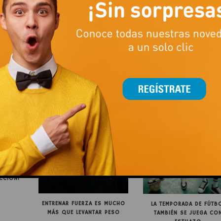
BLACK WEEK SALES EN NEW YORKER
CCIÓN!
This popup will close in:
15
ENTRENAR FUERZA ES MUCHO
LA TEMPORADA DE FÚTB
MÁS QUE LEVANTAR PESO
TAMBIÉN SE JUEGA CO