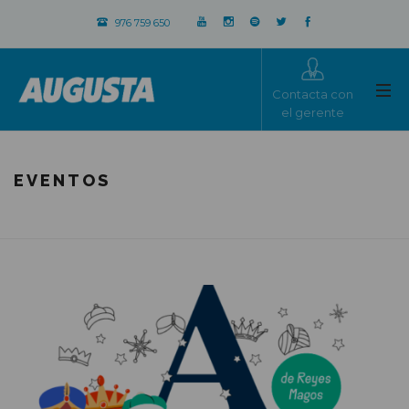
976 759 650
Contacta con
el gerente
EVENTOS