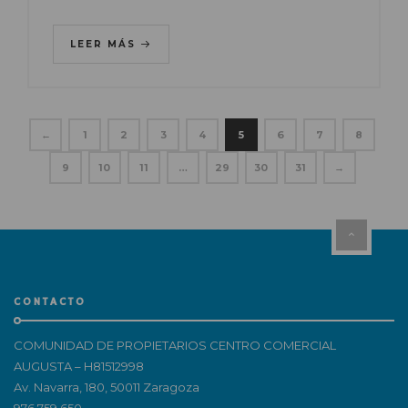
LEER MÁS
←
1
2
3
4
5
6
7
8
9
10
11
…
29
30
31
→
CONTACTO
COMUNIDAD DE PROPIETARIOS CENTRO COMERCIAL
AUGUSTA – H81512998
Av. Navarra, 180, 50011 Zaragoza