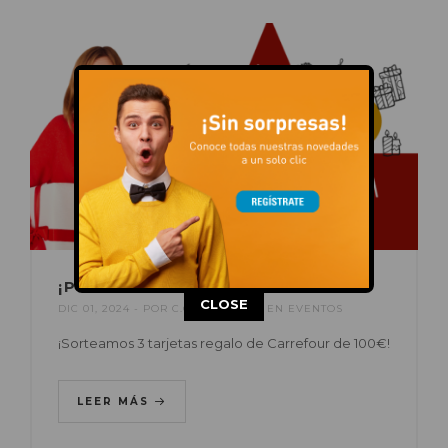
¡PREPÁRATE PARA NAVIDAD!
This popup will close in:
14
CLOSE
DIC 01, 2024
POR
C.C. AUGUSTA
EN
EVENTOS
¡Sorteamos 3 tarjetas regalo de Carrefour de 100€!
LEER MÁS