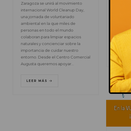
Todos lo
Zaragoza se unirá al movimiento
talleres
internacional World Cleanup Day,
pensados
una jornada de voluntariado
en famil
ambiental en la que miles de
MI TESO
personas en todo el mundo
BELLOT
colaboran para limpiar espacios
naturales y concienciar sobre la
importancia de cuidar nuestro
LEE
entorno. Desde el Centro Comercial
Augusta queremos apoyar…
LEER MÁS