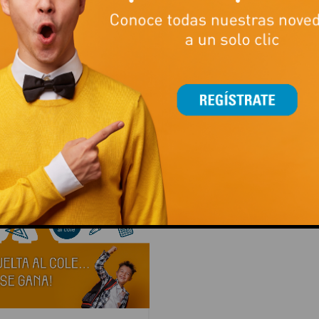
s sábados se celebrarán
Todos los sábados se celebr
 y juegos temáticos
talleres y juegos temáticos
 para aprender y divertirse
pensados para aprender y di
ia. Sábado 8 de noviembre –
en familia. Sábado 4 de oct
RO DEL OTOÑO: LA
Día Mundial de los
A…
AnimalesActividades de…
R MÁS
LEER MÁS
This popup will close in:
14