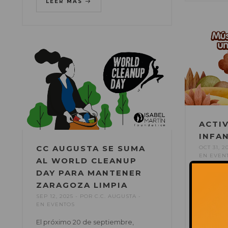
LEER MÁS
ACTI
INFA
CC AUGUSTA SE SUMA
OCT 31, 2
EN
EVEN
AL WORLD CLEANUP
DAY PARA MANTENER
Este mes
ZARAGOZA LIMPIA
pequeños
program
SEP 12, 2025
POR
C.C. AUGUSTA
EN
EVENTOS
actividad
del Cent
El próximo 20 de septiembre,