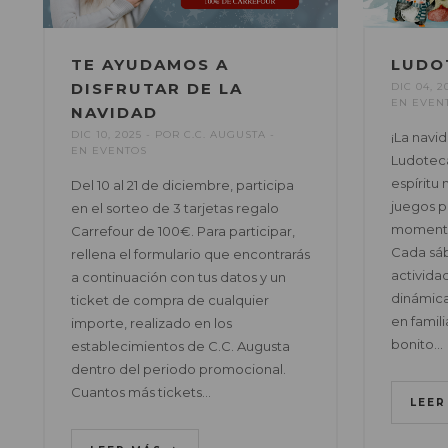
TE AYUDAMOS A
LUDO
DISFRUTAR DE LA
DIC 04, 2
EN
EVEN
NAVIDAD
DIC 10, 2025
POR
C.C. AUGUSTA
¡La navid
EN
EVENTOS
Ludoteca
espíritu 
Del 10 al 21 de diciembre, participa
juegos p
en el sorteo de 3 tarjetas regalo
momento
Carrefour de 100€. Para participar,
Cada sáb
rellena el formulario que encontrarás
actividad
a continuación con tus datos y un
dinámica
ticket de compra de cualquier
en famili
importe, realizado en los
bonito…
establecimientos de C.C. Augusta
dentro del periodo promocional.
Cuantos más tickets…
LEE