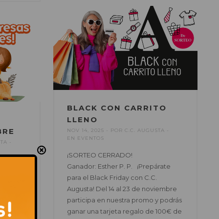
BLACK CON CARRITO
LLENO
BRE
NOV 14, 2025
POR
C.C. AUGUSTA
EN
EVENTOS
STA
¡SORTEO CERRADO!
Ganador: Esther P. P. ¡Prepárate
s
para el Black Friday con C.C.
de una
Augusta! Del 14 al 23 de noviembre
participa en nuestra promo y podrás
ludoteca
ganar una tarjeta regalo de 100€ de
ta.