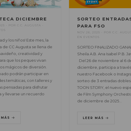
TECA DICIEMBRE
SORTEO ENTRADA
PARA FSO
025
POR
C.C. AUGUSTA
TOS
NOV 26, 2025
POR
C.C. AUGU
EN
EVENTOS
ad y los niños! Este mes, la
 de CC Augusta se llena de
SORTEO FINALIZADO GANA
navideño, creatividad y
Sheila A.B. Ana Isabel P.B. Ja
ara que los peques vivan
Del 26 de noviembre al 6 d
s mágicos de diversión.
diciembre, participa a travé
ado podrán participar en
nuestro Facebook o Instagra
es temáticas, con talleres y
sorteo de 3 entradas dobles
s pensadas para disfrutar
TOON STORY, el nuevo esp
a y llevarse un recuerdo
de Film Symphony Orchestra
de diciembre de 2025…
R MÁS
LEER MÁS