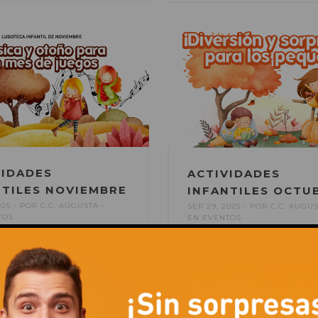
VIDADES
ACTIVIDADES
NTILES NOVIEMBRE
INFANTILES OCTU
025
POR
C.C. AUGUSTA
SEP 29, 2025
POR
C.C. AUGU
TOS
EN
EVENTOS
 de noviembre, los más
Este mes de octubre, los má
 podrán disfrutar de una
pequeños podrán disfrutar 
ación especial de
programación especial de
es infantiles en la ludoteca
actividades infantiles en la 
ro Comercial Augusta.
del Centro Comercial Augus