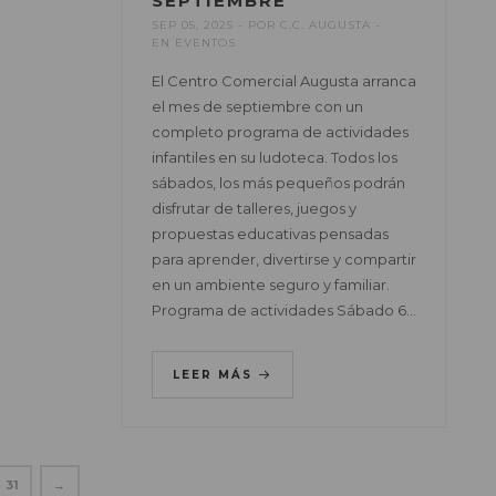
SEPTIEMBRE
SEP 05, 2025
POR
C.C. AUGUSTA
EN
EVENTOS
El Centro Comercial Augusta arranca
el mes de septiembre con un
completo programa de actividades
infantiles en su ludoteca. Todos los
sábados, los más pequeños podrán
disfrutar de talleres, juegos y
propuestas educativas pensadas
para aprender, divertirse y compartir
en un ambiente seguro y familiar.
Programa de actividades Sábado 6…
LEER MÁS
31
→