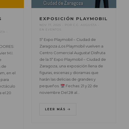
S
EXPOSICIÓN PLAYMOBIL
NOV 17, 2025
POR
C.C. AUGUSTA
EN
EVENTOS
STA
5ª Expo Playmobil – Ciudad de
Zaragoza ¡Los Playmobil vuelven a
DORES:
Centro Comercial Augusta! Disfruta
vier M.I.
de la 5ª Expo Playmobil – Ciudad de
e
Zaragoza, una exposición llena de
s de
figuras, escenas y dioramas que
m, en el
harán las delicias de grandes y
 para
pequeños.
Fechas: 21 y 22 de
ectáculo
noviembre Del 28 al…
 el 20
LEER MÁS