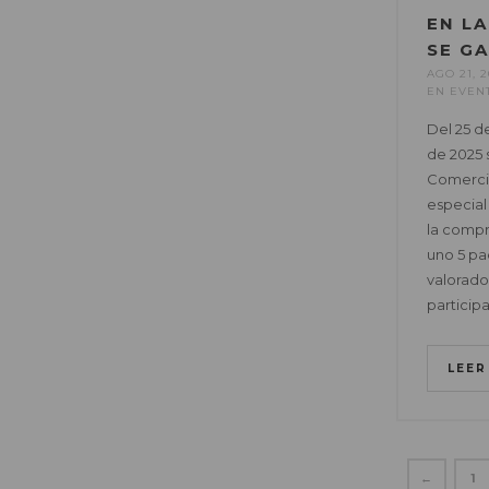
EN LA
SE G
AGO 21, 2
EN
EVEN
Del 25 d
de 2025 
Comercia
especial
la compr
uno 5 pa
valorado
particip
LEE
←
1