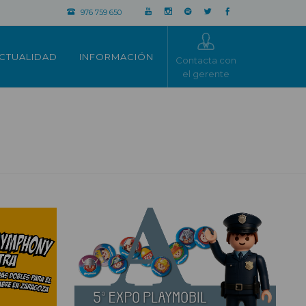
976 759 650
CTUALIDAD
INFORMACIÓN
Contacta con
el gerente