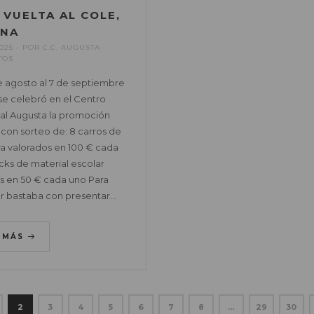
 VUELTA AL COLE,
ANA
025
POR
C.C. AUGUSTA
TOS
e agosto al 7 de septiembre
se celebró en el Centro
l Augusta la promoción
 con sorteo de: 8 carros de
a valorados en 100 € cada
cks de material escolar
s en 50 € cada uno Para
ar bastaba con presentar…
R MÁS
2
3
4
5
6
7
8
…
29
30